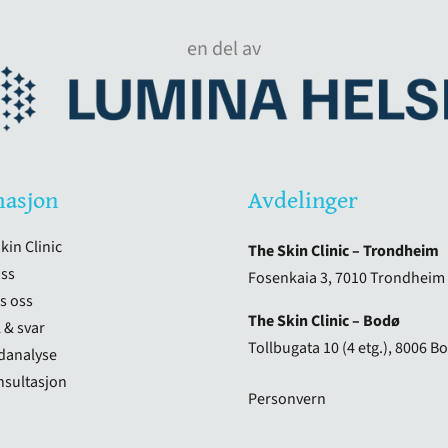
en del av
masjon
Avdelinger
in Clinic
The Skin Clinic – Trondheim
oss
Fosenkaia 3, 7010 Trondheim
s oss
The Skin Clinic – Bodø
 & svar
Tollbugata 10 (4 etg.), 8006 B
udanalyse
nsultasjon
Personvern