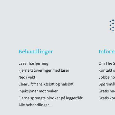
Behandlinger
Infor
Laser hårfjerning
Om The Sk
Fjerne tatoveringer med laser
Kontakt 
Ned i vekt
Jobbe ho
ClearLift™ ansiktsløft og halsløft
Spørsmål
Injeksjoner mot rynker
Gratis h
Fjerne sprengte blodkar på legger/lår
Gratis ko
Alle behandlinger…