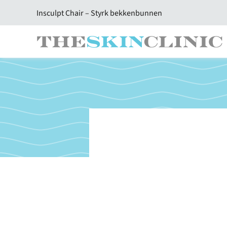
Skip
Insculpt Chair – Styrk bekkenbunnen
to
content