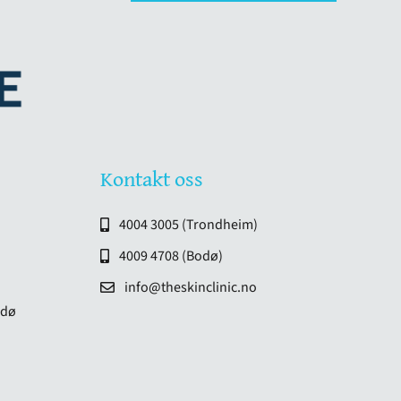
Kontakt oss
4004 3005 (Trondheim)
4009 4708 (Bodø)
info@theskinclinic.no
odø