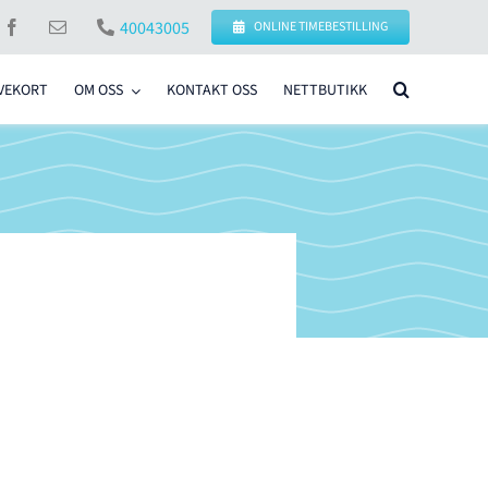
40043005
ONLINE TIMEBESTILLING
VEKORT
OM OSS
KONTAKT OSS
NETTBUTIKK