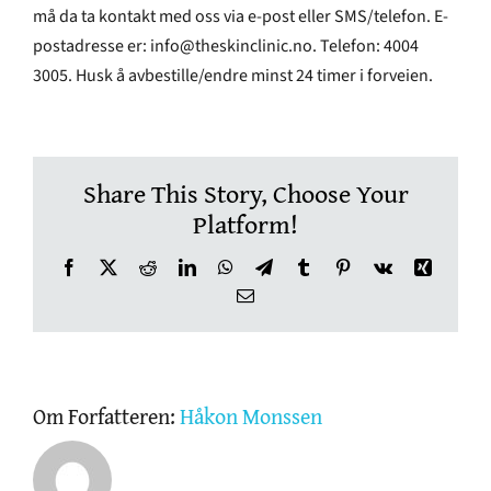
må da ta kontakt med oss via e-post eller SMS/telefon. E-
postadresse er: info@theskinclinic.no. Telefon: 4004
OM THE SKIN CLINIC
3005. Husk å avbestille/endre minst 24 timer i forveien.
NETTBUTIKK
Share This Story, Choose Your
GAVEKORT
Platform!
Facebook
X
Reddit
LinkedIn
WhatsApp
Telegram
Tumblr
Pinterest
Vk
Xing
E-
post
Om Forfatteren:
Håkon Monssen