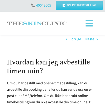
Skip
40043005
ONLINE TIMEBESTILLING
to
content
Toggl
Navig
SØK
Forrige
Neste
ETTER:
KONTAKT OSS – ÅPNINGSTIDER
Hvordan kan jeg avbestille
timen min?
BEHANDLINGER
Om du har bestillt med online timebestilling, kan du
PRISER
avbestille din booking der eller du kan sende oss en e-
post eller SMS/telefon. Om du ikke har brukt online
timebestilling kan du ikke avbestille din time online. Du
SPØRSMÅL & SVAR