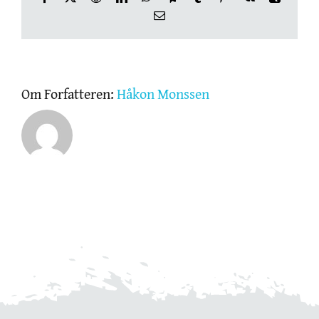
E-
post
OM THE SKIN CLINIC
NETTBUTIKK
Om Forfatteren:
Håkon Monssen
GAVEKORT