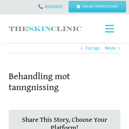
Skip
40043005
ONLINE TIMEBESTILLING
to
content
Toggl
Navig
SØK
Forrige
Neste
ETTER:
KONTAKT OSS – ÅPNINGSTIDER
Behandling mot
tanngnissing
BEHANDLINGER
PRISER
Share This Story, Choose Your
Platform!
SPØRSMÅL & SVAR