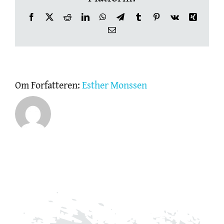
Facebook
X
Reddit
LinkedIn
WhatsApp
Telegram
Tumblr
Pinterest
Vk
Xing
OM THE SKIN CLINIC
E-
post
NETTBUTIKK
Om Forfatteren:
Esther Monssen
GAVEKORT