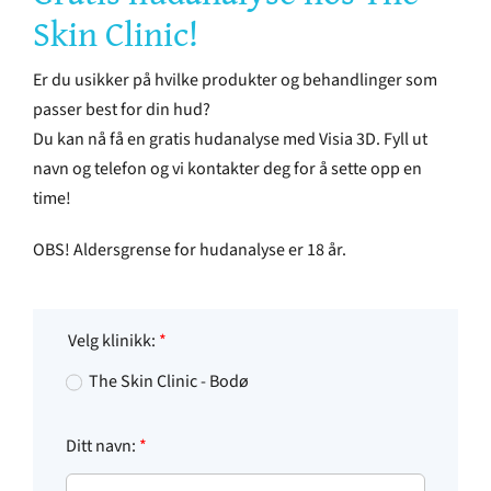
Skin Clinic!
OM THE SKIN CLINIC
Er du usikker på hvilke produkter og behandlinger som
passer best for din hud?
Du kan nå få en gratis hudanalyse med Visia 3D. Fyll ut
NETTBUTIKK
navn og telefon og vi kontakter deg for å sette opp en
time!
GAVEKORT
OBS! Aldersgrense for hudanalyse er 18 år.
Velg klinikk:
*
The Skin Clinic - Bodø
Ditt navn:
*