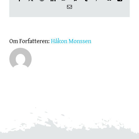
E-
post
OM THE SKIN CLINIC
NETTBUTIKK
Om Forfatteren:
Håkon Monssen
GAVEKORT