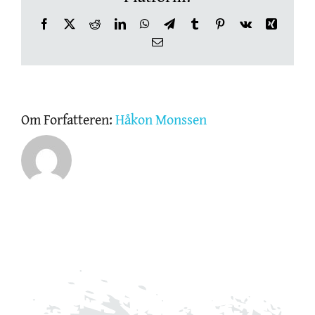
Facebook
X
Reddit
LinkedIn
WhatsApp
Telegram
Tumblr
Pinterest
Vk
Xing
OM THE SKIN CLINIC
E-
post
NETTBUTIKK
Om Forfatteren:
Håkon Monssen
GAVEKORT