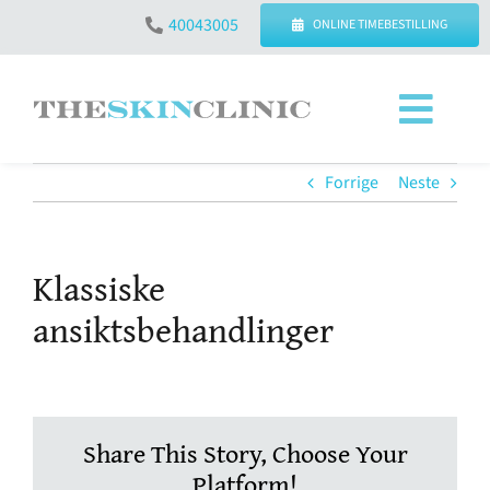
Skip
40043005
ONLINE TIMEBESTILLING
to
content
Toggl
Navig
SØK
Forrige
Neste
ETTER:
KONTAKT OSS – ÅPNINGSTIDER
Klassiske
ansiktsbehandlinger
BEHANDLINGER
PRISER
Share This Story, Choose Your
Platform!
SPØRSMÅL & SVAR